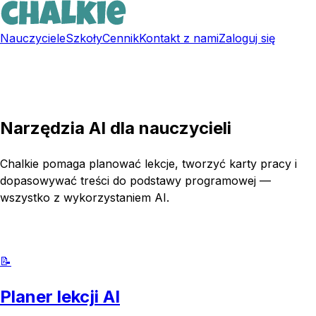
Nauczyciele
Szkoły
Cennik
Kontakt z nami
Zaloguj się
Zarejestruj się za darmo
Narzędzia AI dla nauczycieli
Chalkie pomaga planować lekcje, tworzyć karty pracy i
dopasowywać treści do podstawy programowej —
wszystko z wykorzystaniem AI.
Wypróbuj Chalkie za darmo
📝
Planer lekcji AI