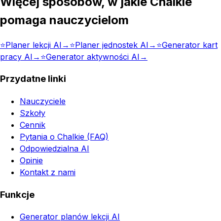
Więcej sposobów, w jakie Chalkie
pomaga nauczycielom
⭐️
Planer lekcji AI
→
⭐️
Planer jednostek AI
→
⭐️
Generator kart
pracy AI
→
⭐️
Generator aktywności AI
→
Przydatne linki
Nauczyciele
Szkoły
Cennik
Pytania o Chalkie (FAQ)
Odpowiedzialna AI
Opinie
Kontakt z nami
Funkcje
Generator planów lekcji AI