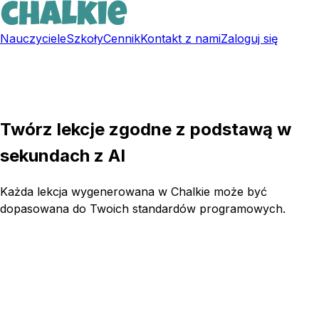
Nauczyciele
Szkoły
Cennik
Kontakt z nami
Zaloguj się
Zarejestruj się za darmo
Twórz lekcje zgodne z podstawą w
sekundach z AI
Każda lekcja wygenerowana w Chalkie może być
dopasowana do Twoich standardów programowych.
Wypróbuj Chalkie za darmo