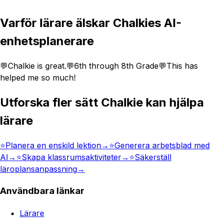
Varför lärare älskar Chalkies AI-
enhetsplanerare
💬
Chalkie is great.
💬
6th through 8th Grade
💬
This has
helped me so much!
Utforska fler sätt Chalkie kan hjälpa
lärare
⭐️
Planera en enskild lektion
→
⭐️
Generera arbetsblad med
AI
→
⭐️
Skapa klassrumsaktiviteter
→
⭐️
Säkerställ
läroplansanpassning
→
Användbara länkar
Lärare