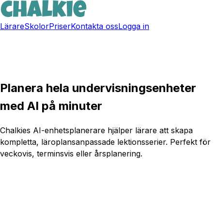
Lärare
Skolor
Priser
Kontakta oss
Logga in
Skapa gratiskonto
Planera hela undervisningsenheter
med AI på minuter
Chalkies AI-enhetsplanerare hjälper lärare att skapa
kompletta, läroplansanpassade lektionsserier. Perfekt för
veckovis, terminsvis eller årsplanering.
Prova Chalkie gratis