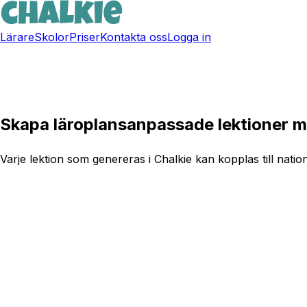
Lärare
Skolor
Priser
Kontakta oss
Logga in
Skapa gratiskonto
Skapa läroplansanpassade lektioner m
Varje lektion som genereras i Chalkie kan kopplas till natio
Testa Chalkie gratis