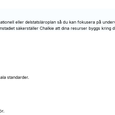
d nationell eller delstatsläroplan så du kan fokusera på unde
stadiet säkerställer Chalkie att dina resurser byggs kring d
nala standarder.
ör.