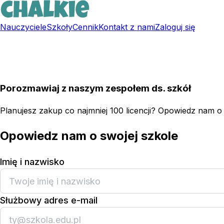
Nauczyciele
Szkoły
Cennik
Kontakt z nami
Zaloguj się
Zarejestruj się za darmo
Porozmawiaj z naszym zespołem ds. szkół
Planujesz zakup co najmniej 100 licencji? Opowiedz nam o s
Opowiedz nam o swojej szkole
Imię i nazwisko
Służbowy adres e-mail