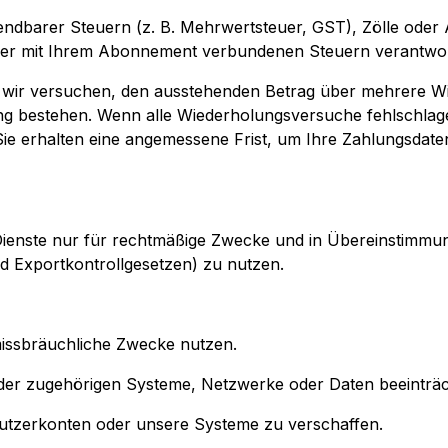
wendbarer Steuern (z. B. Mehrwertsteuer, GST), Zölle od
aller mit Ihrem Abonnement verbundenen Steuern verantwor
en wir versuchen, den ausstehenden Betrag über mehrere 
ng bestehen. Wenn alle Wiederholungsversuche fehlschlage
d Sie erhalten eine angemessene Frist, um Ihre Zahlungsdat
die Dienste nur für rechtmäßige Zwecke und in Übereinstim
nd Exportkontrollgesetzen) zu nutzen.
r missbräuchliche Zwecke nutzen.
er der zugehörigen Systeme, Netzwerke oder Daten beeinträc
enutzerkonten oder unsere Systeme zu verschaffen.