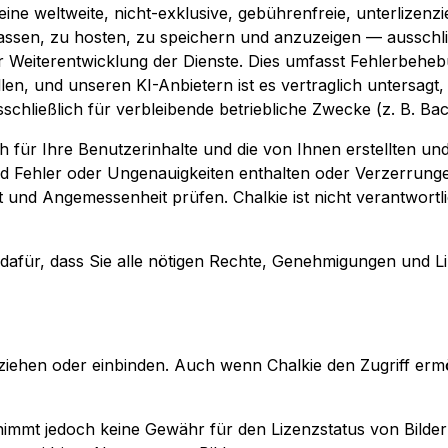
eine weltweite, nicht-exklusive, gebührenfreie, unterlizenz
passen, zu hosten, zu speichern und anzuzeigen — ausschli
r Weiterentwicklung der Dienste. Dies umfasst Fehlerbehe
en, und unseren KI-Anbietern ist es vertraglich untersagt,
sschließlich für verbleibende betriebliche Zwecke (z. B. 
lich für Ihre Benutzerinhalte und die von Ihnen erstellten 
nd Fehler oder Ungenauigkeiten enthalten oder Verzerrung
 und Angemessenheit prüfen. Chalkie ist nicht verantwortli
ich dafür, dass Sie alle nötigen Rechte, Genehmigungen und 
ziehen oder einbinden. Auch wenn Chalkie den Zugriff ermögl
ernimmt jedoch keine Gewähr für den Lizenzstatus von Bilde