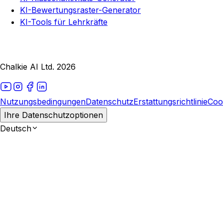
KI-Bewertungsraster-Generator
KI-Tools für Lehrkräfte
Chalkie AI Ltd. 2026
Nutzungsbedingungen
Datenschutz
Erstattungsrichtlinie
Coo
Ihre Datenschutzoptionen
Deutsch