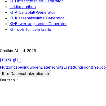
KI-Unterrichtsplan-Generator
Lektionsreihen
KI-Arbeitsblatt-Generator
KI-Klassenaktivitäts-Generator
KI-Bewertungsraster-Generator
KI-Tools für Lehrkräfte
Chalkie AI Ltd. 2026
Nutzungsbedingungen
Datenschutz
Erstattungsrichtlinie
Coo
Ihre Datenschutzoptionen
Deutsch