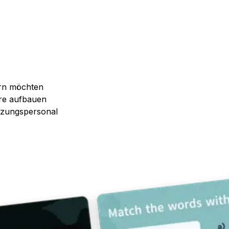
ern möchten
ire aufbauen
tzungspersonal