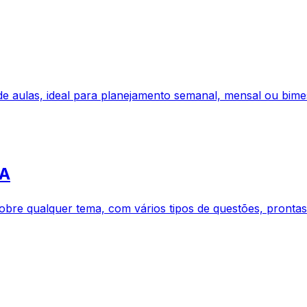
e aulas, ideal para planejamento semanal, mensal ou bimes
IA
sobre qualquer tema, com vários tipos de questões, prontas 