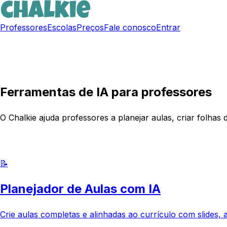
Professores
Escolas
Preços
Fale conosco
Entrar
Criar conta grátis
Ferramentas de IA para professores
O Chalkie ajuda professores a planejar aulas, criar folhas 
Experimente o Chalkie grátis
📝
Planejador de Aulas com IA
Crie aulas completas e alinhadas ao currículo com slides,