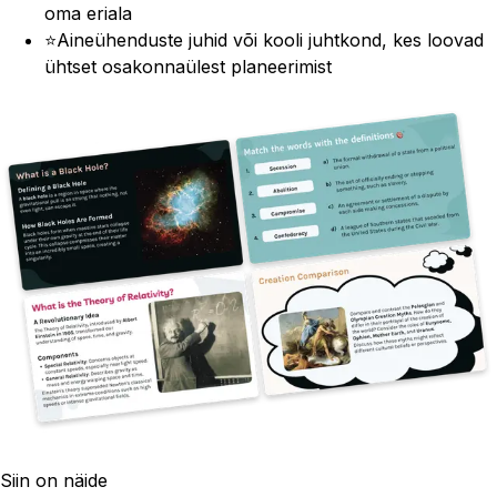
oma eriala
⭐
Aineühenduste juhid või kooli juhtkond, kes loovad
ühtset osakonnaülest planeerimist
Siin on näide