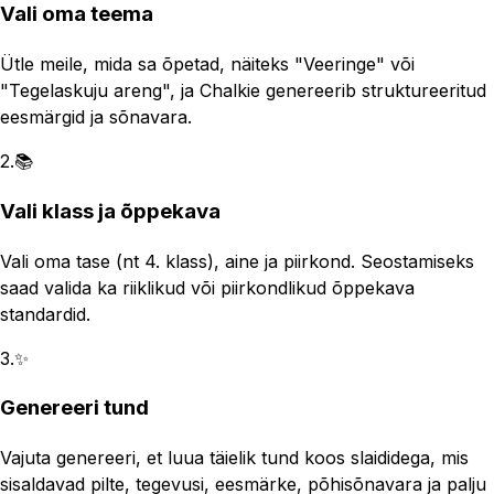
Vali oma teema
Ütle meile, mida sa õpetad, näiteks "Veeringe" või
"Tegelaskuju areng", ja Chalkie genereerib struktureeritud
eesmärgid ja sõnavara.
2
.
📚
Vali klass ja õppekava
Vali oma tase (nt 4. klass), aine ja piirkond. Seostamiseks
saad valida ka riiklikud või piirkondlikud õppekava
standardid.
3
.
✨
Genereeri tund
Vajuta genereeri, et luua täielik tund koos slaididega, mis
sisaldavad pilte, tegevusi, eesmärke, põhisõnavara ja palju