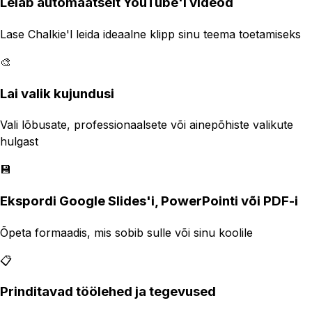
Leiab automaatselt YouTube'i videod
Lase Chalkie'l leida ideaalne klipp sinu teema toetamiseks
🎨
Lai valik kujundusi
Vali lõbusate, professionaalsete või ainepõhiste valikute
hulgast
💾
Ekspordi Google Slides'i, PowerPointi või PDF-i
Õpeta formaadis, mis sobib sulle või sinu koolile
📋
Prinditavad töölehed ja tegevused