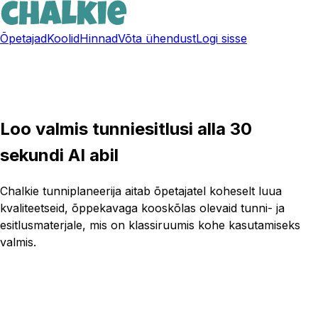
Õpetajad
Koolid
Hinnad
Võta ühendust
Logi sisse
Loo tasuta konto
Loo valmis tunniesitlusi alla 30
sekundi AI abil
Chalkie tunniplaneerija aitab õpetajatel koheselt luua
kvaliteetseid, õppekavaga kooskõlas olevaid tunni- ja
esitlusmaterjale, mis on klassiruumis kohe kasutamiseks
valmis.
Proovi Chalkie't tasuta juba täna