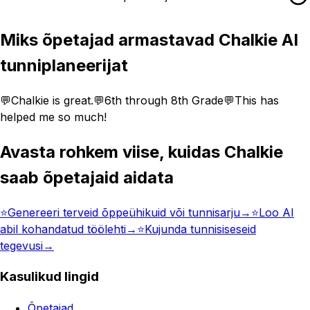
Miks õpetajad armastavad Chalkie AI
tunniplaneerijat
💬
Chalkie is great.
💬
6th through 8th Grade
💬
This has
helped me so much!
Avasta rohkem viise, kuidas Chalkie
saab õpetajaid aidata
⭐️
Genereeri terveid õppeühikuid või tunnisarju
→
⭐️
Loo AI
abil kohandatud töölehti
→
⭐️
Kujunda tunnisiseseid
tegevusi
→
Kasulikud lingid
Õpetajad