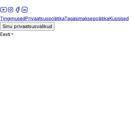
Tingimused
Privaatsuspoliitika
Tagasimaksepoliitika
Küpsised
Sinu privaatsusvalikud
Eesti