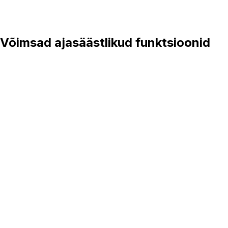
Vaata tundi
Võimsad ajasäästlikud funktsioonid