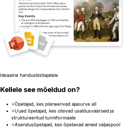
Ideaalne haridustöötajatele
Kellele see mõeldud on?
⭐
Õpetajad, kes planeerivad ajasurve all
⭐
Uued õpetajad, kes otsivad usaldusväärseid ja
struktureeritud tunniformaate
⭐
Asendusõpetajad, kes õpetavad aineid väljaspool