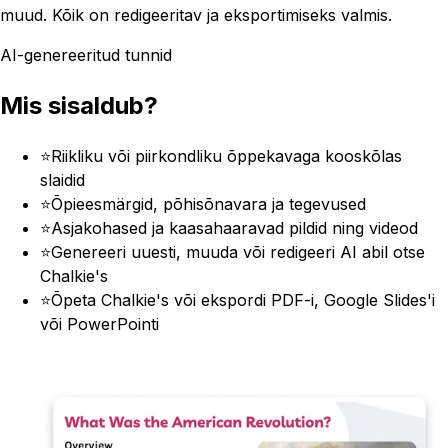
muud. Kõik on redigeeritav ja eksportimiseks valmis.
AI-genereeritud tunnid
Mis sisaldub?
⭐
Riikliku või piirkondliku õppekavaga kooskõlas
slaidid
⭐
Õpieesmärgid, põhisõnavara ja tegevused
⭐
Asjakohased ja kaasahaaravad pildid ning videod
⭐
Genereeri uuesti, muuda või redigeeri AI abil otse
Chalkie's
⭐
Õpeta Chalkie's või ekspordi PDF-i, Google Slides'i
või PowerPointi