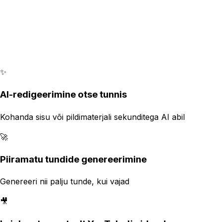
✨
AI-redigeerimine otse tunnis
Kohanda sisu või pildimaterjali sekunditega AI abil
🚀
Piiramatu tundide genereerimine
Genereeri nii palju tunde, kui vajad
🎥